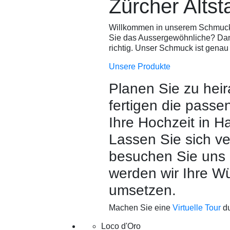
Zürcher Altst
Will­kommen in unserem Schmuck
Sie das Ausser­ge­wöhn­liche? Da
richtig. Unser Schmuck ist genau 
Unsere Produkte
Planen Sie zu heir
fertigen die passe
Ihre Hochzeit in H
Lassen Sie sich v
besuchen Sie uns
werden wir Ihre W
umsetzen.
Machen Sie eine
Virtuelle Tour
du
Loco d'Oro