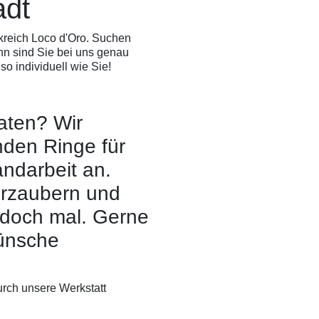
adt
­reich Loco d'Oro. Suchen
nn sind Sie bei uns genau
so individuell wie Sie!
aten? Wir
nden Ringe für
andarbeit an.
erzaubern und
 doch mal. Gerne
ünsche
rch unsere Werkstatt